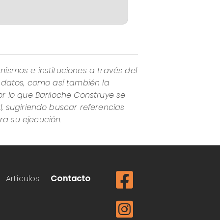
nismos e instituciones a través del
s datos, como así también la
or lo que Bariloche Construye se
l, sugiriendo buscar referencias
ra su ejecución.
Artículos
Contacto